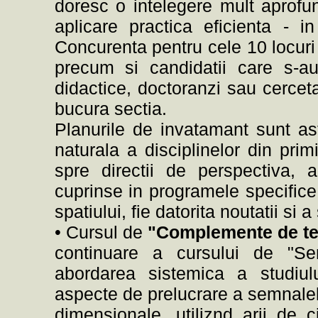
doresc o intelegere mult aprofu
aplicare practica eficienta - i
Concurenta pentru cele 10 locuri 
precum si candidatii care s-au
didactice, doctoranzi sau cercet
bucura sectia.
Planurile de invatamant sunt as
naturala a disciplinelor din prim
spre directii de perspectiva,
cuprinse in programele specifice c
spatiului, fie datorita noutatii si 
• Cursul de
"Complemente de teo
continuare a cursului de "Sem
abordarea sistemica a studiului
aspecte de prelucrare a semnalel
dimensionale, utiliznd arii de c