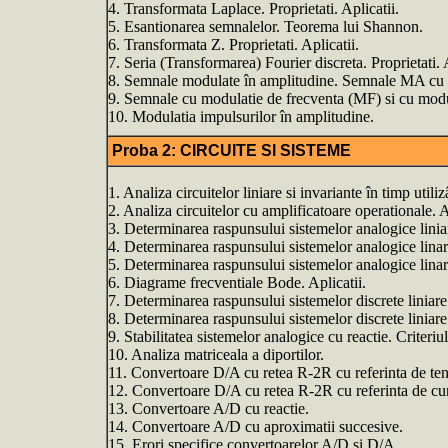
4. Transformata Laplace. Proprietati. Aplicatii.
5. Esantionarea semnalelor. Teorema lui Shannon.
6. Transformata Z. Proprietati. Aplicatii.
7. Seria (Transformarea) Fourier discreta. Proprietati. A
8. Semnale modulate în amplitudine. Semnale MA cu d
9. Semnale cu modulatie de frecventa (MF) si cu modul
10. Modulatia impulsurilor în amplitudine.
Proba 2: CIRCUITE SI SISTEME
1. Analiza circuitelor liniare si invariante în timp util
2. Analiza circuitelor cu amplificatoare operationale. A
3. Determinarea raspunsului sistemelor analogice liniar
4. Determinarea raspunsului sistemelor analogice linare
5. Determinarea raspunsului sistemelor analogice linare
6. Diagrame frecventiale Bode. Aplicatii.
7. Determinarea raspunsului sistemelor discrete liniare 
8. Determinarea raspunsului sistemelor discrete liniare 
9. Stabilitatea sistemelor analogice cu reactie. Criteriu
10. Analiza matriceala a diportilor.
11. Convertoare D/A cu retea R-2R cu referinta de ten
12. Convertoare D/A cu retea R-2R cu referinta de cur
13. Convertoare A/D cu reactie.
14. Convertoare A/D cu aproximatii succesive.
15. Erori specifice convertoarelor A/D si D/A.